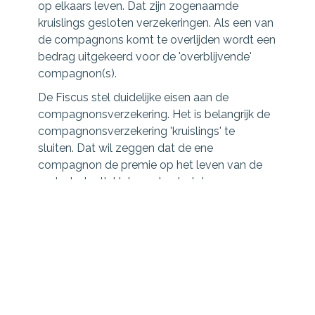
op elkaars leven. Dat zijn zogenaamde
kruislings gesloten verzekeringen. Als een van
de compagnons komt te overlijden wordt een
bedrag uitgekeerd voor de 'overblijvende'
compagnon(s).
De Fiscus stel duidelijke eisen aan de
compagnonsverzekering. Het is belangrijk de
compagnonsverzekering 'kruislings' te
sluiten. Dat wil zeggen dat de ene
compagnon de premie op het leven van de
ander betaalt. Het moeten betalen van
successierechten wordt hiermee voorkomen.
Doel is dat hiermee de continuïteit van het
bedrijf wordt gewaarborgd, na overlijden van
een van de eigenaren/vennoten. Ook wordt
hiermee voorkomen dat de nabestaanden
zich moeten bezighouden met de
bedrijfsvoering (met alle zorg van dien).