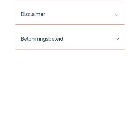
Disclaimer
Belonimngsbeleid
Pascal Kierkels Financieel | Financieel
Zeker