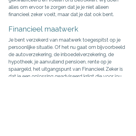
alles om ervoor te zorgen dat je je niet alleen
financieel zeker voelt, maar dat je dat ook bent.
Financieel maatwerk
Je bent verzekerd van maatwerk toegespitst op je
persoonlijke situatie. Of het nu gaat om bijvoorbeeld
de autoverzekering, de inboedelverzekering, de
hypotheek, je aanvullend pensioen, rente op je
spaargeld, het uitgangspunt van Financieel Zeker is
dat je een oplossing geadviseerd krijgt die voor jou
op maat gemaakt is. Nu en in de toekomst.
Advies-check vooraf
Een financieel advieskantoor dat verbonden is aan
Financieel Zeker biedt je meer zekerheid. Zo wordt
een door ons gegeven advies altijd vóóraf door een
extra team van deskundige vakspecialisten van